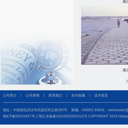
南
南
公司简介
丨
公司新闻
丨
联系我们
丨
加为收藏
丨
设为首页
地址：中国湖北武汉市武昌区民主路260号 邮编：430061 EMAIL：webmaster@hbdayu
鄂ICP备05010457号-1
鄂公安备案42010602001522号
COPYRIGHT 2010 hbd