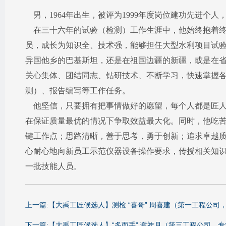
男，1964年出生，被评为1999年度岗位建功先进个
在三十六年的试验（检测）工作生涯中，他始终抱着终
员，成长为知识全、技术强，能够担任大型水利项目试
异国他乡的巴基斯坦，还是在祖国边疆的新疆，或是在
关心集体、团结同志、钻研技术、不断学习，快速掌握
测）、报告编写等工作任务。
他坚信，只要拥有把事情做好的愿望，每个人都是匠人
在保证质量最优的情况下争取效益最大化。同时，他吃
键工作点；思路清晰，善于思考，勇于创新；追求卓越
心耐心地向新员工示范仪器设备操作要求，传授相关知
一批技能人员。
上一篇:【大禹工匠候选人】测检 “喜哥” 周喜建（第一工程公司
下一篇:【大禹工匠候选人】“多面手” 谢祚月（第三工程公司，