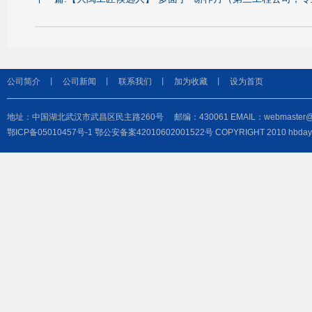
公司简介
丨
公司新闻
丨
联系我们
丨
加为收藏
丨
设为首页
地址：中国湖北武汉市武昌区民主路260号 邮编：430061 EMAIL：webmaster@hbdayu
鄂ICP备05010457号-1
鄂公安备案42010602001522号
COPYRIGHT 2010 hbd