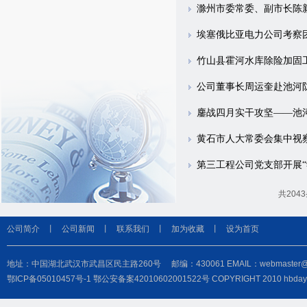
滁州市委常委、副市长陈新
埃塞俄比亚电力公司考察
竹山县霍河水库除险加固
公司董事长周运奎赴池河
鏖战四月实干攻坚——池
黄石市人大常委会集中视
第三工程公司党支部开展“学
共204
公司简介
丨
公司新闻
丨
联系我们
丨
加为收藏
丨
设为首页
地址：中国湖北武汉市武昌区民主路260号 邮编：430061 EMAIL：webmaster@hbdayu
鄂ICP备05010457号-1
鄂公安备案42010602001522号
COPYRIGHT 2010 hbd