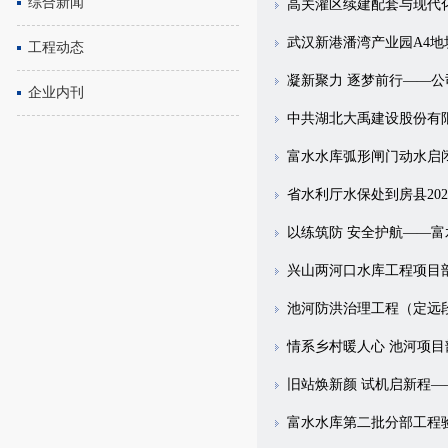
综合新闻
高关灌区续建配套与现代
武汉新港潘湾产业园A4
工程动态
凝新聚力 逐梦前行——公
企业内刊
中共湖北大禹建设股份有
富水水库弧形闸门动水启
省水利厅水保处到房县202
以练筑防 安全护航——富
兴山两河口水库工程项目部
池河防洪治理工程（定远段）
情系乡村暖人心 池河项
旧站焕新颜 试机启新程—
富水水库第二批分部工程