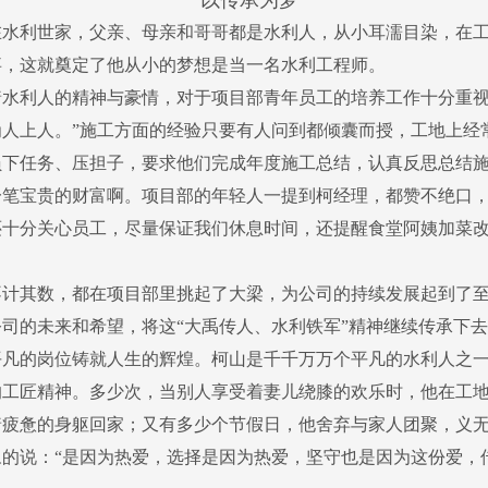
水利世家，父亲、母亲和哥哥都是水利人，从小耳濡目染，在工
事，这就奠定了他从小的梦想是当一名水利工程师。
水利人的精神与豪情，对于项目部青年员工的培养工作十分重视
人上人。”施工方面的经验只要有人问到都倾囊而授，工地上经
员下任务、压担子，要求他们完成年度施工总结，认真反思总结
笔宝贵的财富啊。项目部的年轻人一提到柯经理，都赞不绝口，
还十分关心员工，尽量保证我们休息时间，还提醒食堂阿姨加菜
计其数，都在项目部里挑起了大梁，为公司的持续发展起到了至
司的未来和希望，将这“大禹传人、水利铁军”精神继续传承下去
凡的岗位铸就人生的辉煌。柯山是千千万万个平凡的水利人之一
的工匠精神。多少次，当别人享受着妻儿绕膝的欢乐时，他在工
着疲惫的身躯回家；又有多少个节假日，他舍弃与家人团聚，义
的说：“是因为热爱，选择是因为热爱，坚守也是因为这份爱，