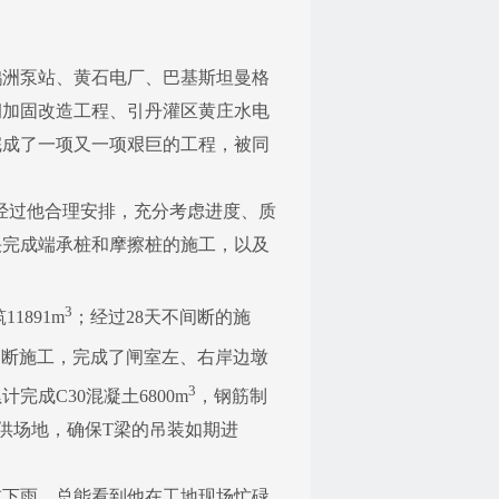
鹉洲泵站、黄石电厂、巴基斯坦曼格
洞加固改造工程、引丹灌区黄庄水电
完成了一项又一项艰巨的工程，被同
。经过他合理安排，充分考虑进度、质
快完成端承桩和摩擦桩的施工，以及
3
1891m
；经过28天不间断的施
不断施工，完成了闸室左、右岸边墩
3
成C30混凝土6800m
，钢筋制
提供场地，确保T梁的吊装如期进
下雨，总能看到他在工地现场忙碌