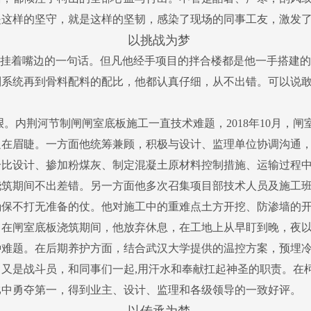
是这样的坚守，就是这样的坚韧，感染了现场的同事工友，激发
以挑战为梦
是挂着嘴边的一句话。但凡他经手项目的拌合楼都是他一手搭建
制系统再到骨料配料的配比，他都认真仔细，从不出错。可以说
。内荆河节制闸闸室底板施工一直技术难题，2018年10月，
迫在眉睫。一方面他统筹兼顾，积极与设计、监理单位协调沟通
合比设计、掺加粉煤灰、制定混凝土原材料控制措施、运输过程
浇筑期间不出差错。另一方面他多次召集项目部技术人员及施工
确保不打无准备的仗。他对施工中的重难点土方开挖、防渗墙的
。在闸室底板浇筑期间，他放弃休息，在工地上从早盯到晚，夜
种难题。在后期养护方面，结合武汉大学提供的温控方案，预埋
又是战斗员，和同事们一起,用汗水和奉献扛起神圣的职责。在
比中勇夺第一，得到业主、设计、监理和各级领导的一致好评。
以传承为梦