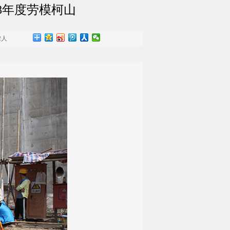
8年度劳模柯山
2人