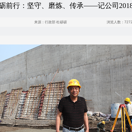
砺前行：坚守、磨炼、传承——记公司201
来源：行政部 杜硕硕
浏览人数：727