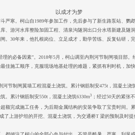
以成才为梦
严寒。柯山自1989年参加工作，先后参与了新生路泵站、鹦
水库、游河水库整险加固工程、清泉沟隧洞出口分水塔新建及隧
闸。30年来，他扎根岗位、立足成才，勤学苦练、反复钻研，
理的必备因素”。2018年5月，柯山调至内荆河节制闸项目部
的最佳施工顺序，克服现场地基处理的难题，紧抓有利时机，加
河节制闸翼墙工程混凝土浇筑。累计钢筋制安475t，混凝土浇筑1
3
。累计钢筋制安550t，混凝土浇筑6330m
；经过50天的紧张
超额完成施工任务，为后期金属结构的安装争取了宝贵时间。累计完
，完成了上游护坦的开挖、混凝土浇筑，为交通桥T 梁的预制及时
，都倾注了柯山的全部心血与付出。不管是酷暑、严寒，刮风或