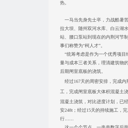
热。
一马当先身先士卒，力战酷暑苦斗
拉大坝、随州双河水库、白云湖
站、腰口泵站到现在的内荆河节制
事们称赞为“柯人才”。
“统筹考虑是作为一个优秀项目经
量与成本三者关系，理清建筑物
后期闸室底板的浇筑。
经过167天的周密安排，完成内荆
工，完成闸室底板大体积混凝土浇筑
混凝土浇筑，对比进度计划，已经
安248t；经过15天的持续施工
行……
这一个个节点、一串串数字后面